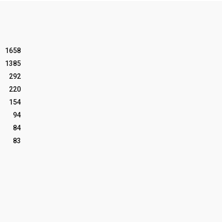
1658
1385
292
220
154
94
84
83