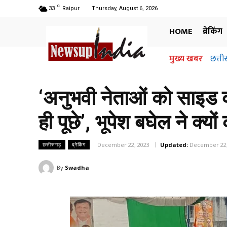
C
33
Raipur
Thursday, August 6, 2026
HOME
ब्रेकिंग
मुख्य खबर
छत्ती
‘अनुभवी नेताओं को साइड क
ही पूछे’, भूपेश बघेल ने क्यो
December 22, 2023
Updated:
December 22,
छत्तीसगढ़
ब्रेकिंग
By
Swadha