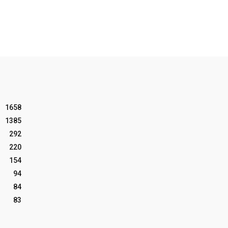
1658
1385
292
220
154
94
84
83