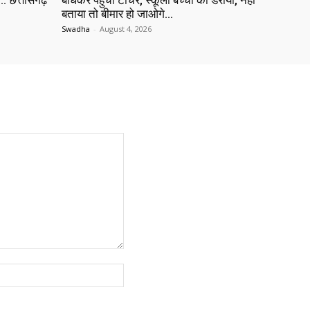
 छत्तीसगढ़
बांधकर पहुंची टीचर, स्कूली बच्चों को डराया, नहीं
बताया तो बीमार हो जाओगे…
Swadha
-
August 4, 2026
Website: