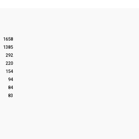
1658
1385
292
220
154
94
84
83