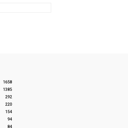
Website:
1658
1385
292
220
154
94
84