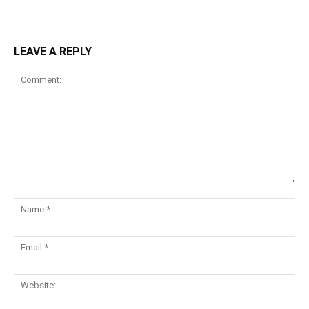
LEAVE A REPLY
Comment:
Na
Ema
Web