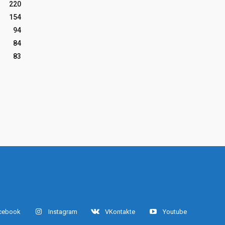
220
154
94
84
83
cebook
Instagram
VKontakte
Youtube