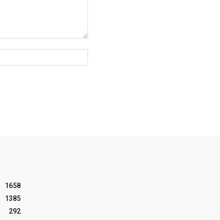
Website:
1658
1385
292