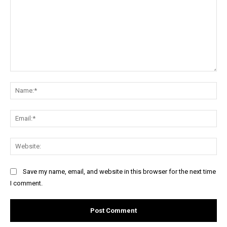
Comment:
Na
Ema
Web
Save my name, email, and website in this browser for the next time
I comment.