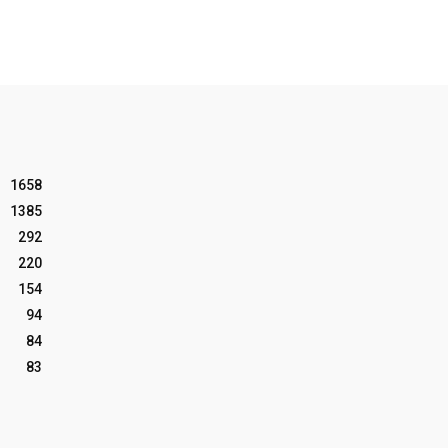
1658
1385
292
220
154
94
84
83