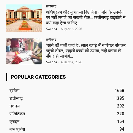
छत्तीसगढ़
अधिग्रहण और मुआवजा दिए बिना जमीन के उपयोग
पर नहीं लगाई जा सकती रोक… छत्तीसगढ़ हाईकोर्ट ने
क्यों कहा ऐसा जानिए…
Swadha
-
August 4, 2026
छत्तीसगढ़
‘सोने की बाली कहां है’, लाल कपड़े में नारियल बांधकर
पहुंची टीचर, स्कूली बच्चों को डराया, नहीं बताया तो
बीमार हो जाओगे…
Swadha
-
August 4, 2026
POPULAR CATEGORIES
ब्रेकिंग
1658
छत्तीसगढ़
1385
नेशनल
292
पॉलिटिकल
220
क्राइम
154
मध्य प्रदेश
94