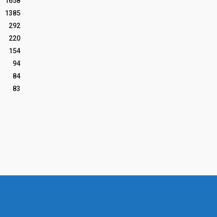
1658
1385
292
220
154
94
84
83