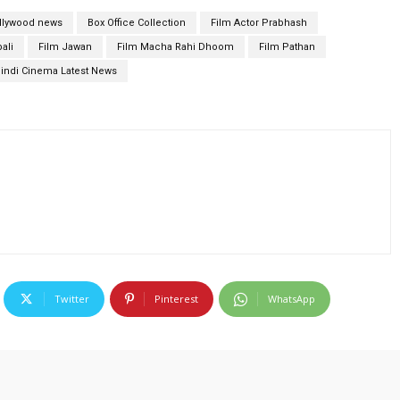
llywood news
Box Office Collection
Film Actor Prabhash
ali
Film Jawan
Film Macha Rahi Dhoom
Film Pathan
indi Cinema Latest News
Twitter
Pinterest
WhatsApp