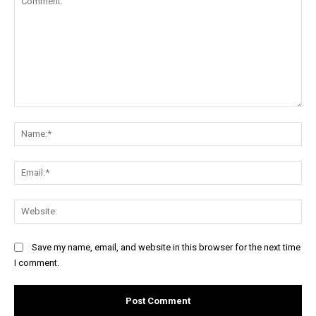
Comment:
Na
Ema
Web
Save my name, email, and website in this browser for the next time
I comment.