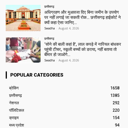
छत्तीसगढ़
अधिग्रहण और मुआवजा दिए बिना जमीन के उपयोग
पर नहीं लगाई जा सकती रोक… छत्तीसगढ़ हाईकोर्ट ने
क्यों कहा ऐसा जानिए…
Swadha
-
August 4, 2026
छत्तीसगढ़
‘सोने की बाली कहां है’, लाल कपड़े में नारियल बांधकर
पहुंची टीचर, स्कूली बच्चों को डराया, नहीं बताया तो
बीमार हो जाओगे…
Swadha
-
August 4, 2026
POPULAR CATEGORIES
ब्रेकिंग
1658
छत्तीसगढ़
1385
नेशनल
292
पॉलिटिकल
220
क्राइम
154
मध्य प्रदेश
94