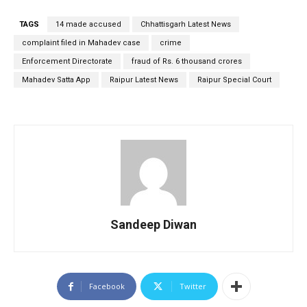
TAGS
14 made accused
Chhattisgarh Latest News
complaint filed in Mahadev case
crime
Enforcement Directorate
fraud of Rs. 6 thousand crores
Mahadev Satta App
Raipur Latest News
Raipur Special Court
Sandeep Diwan
Facebook
Twitter