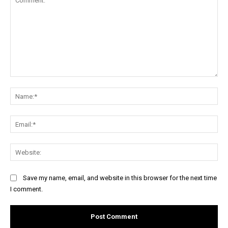
Comment:
Na
Ema
Web
Save my name, email, and website in this browser for the next time
I comment.