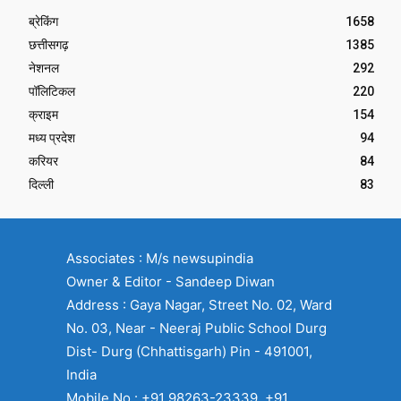
ब्रेकिंग
1658
छत्तीसगढ़
1385
नेशनल
292
पॉलिटिकल
220
क्राइम
154
मध्य प्रदेश
94
करियर
84
दिल्ली
83
Associates : M/s newsupindia
Owner & Editor - Sandeep Diwan
Address : Gaya Nagar, Street No. 02, Ward
No. 03, Near - Neeraj Public School Durg
Dist- Durg (Chhattisgarh) Pin - 491001,
India
Mobile No : +91 98263-23339, +91