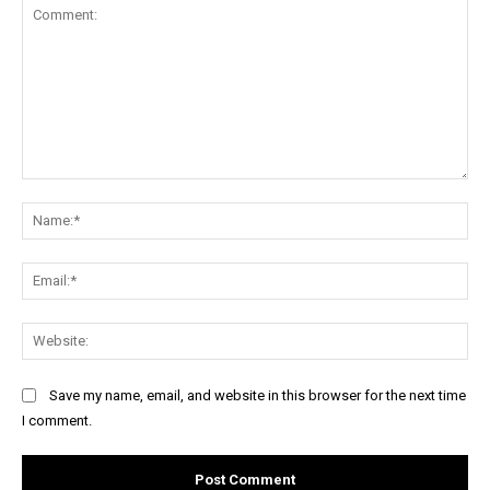
Comment:
Na
Ema
Web
Save my name, email, and website in this browser for the next time
I comment.