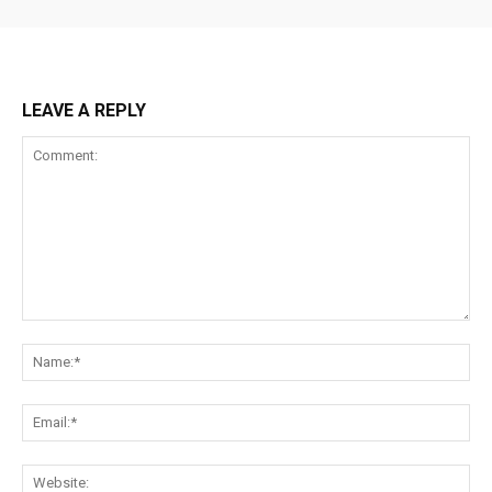
LEAVE A REPLY
Comment:
Na
Ema
Web