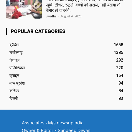
पहुंची टीचर, स्कूली बच्चों को डराया, नहीं बताया तो
बीमार हो जाओगे…
Swadha
-
August 4, 2026
POPULAR CATEGORIES
ब्रेकिंग
1658
छत्तीसगढ़
1385
नेशनल
292
पॉलिटिकल
220
क्राइम
154
मध्य प्रदेश
94
करियर
84
दिल्ली
83
Associates : M/s newsupindia
Owner & Editor - Sandeep Diwan