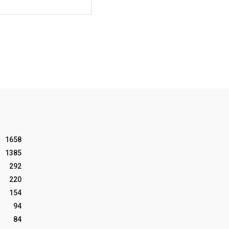
Website:
1658
1385
292
220
154
94
84