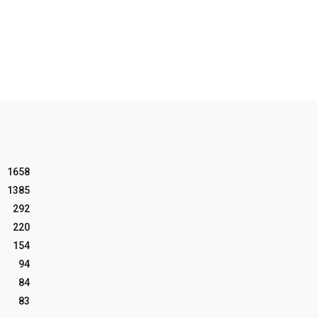
1658
1385
292
220
154
94
84
83