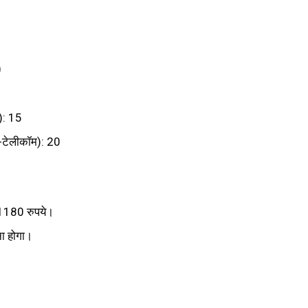
0
त): 15
ी-टेलीकॉम): 20
ए 1180 रुपये।
ना होगा।