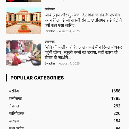
छत्तीसगढ़
अधिग्रहण और मुआवजा दिए बिना जमीन के उपयोग
पर नहीं लगाई जा सकती रोक… छत्तीसगढ़ हाईकोर्ट ने
क्यों कहा ऐसा जानिए…
Swadha
-
August 4, 2026
छत्तीसगढ़
‘सोने की बाली कहां है’, लाल कपड़े में नारियल बांधकर
पहुंची टीचर, स्कूली बच्चों को डराया, नहीं बताया तो
बीमार हो जाओगे…
Swadha
-
August 4, 2026
POPULAR CATEGORIES
ब्रेकिंग
1658
छत्तीसगढ़
1385
नेशनल
292
पॉलिटिकल
220
क्राइम
154
मध्य प्रदेश
94