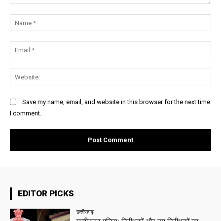
Comment:
Na
Ema
Web
Save my name, email, and website in this browser for the next time
I comment.
EDITOR PICKS
छत्तीसगढ़