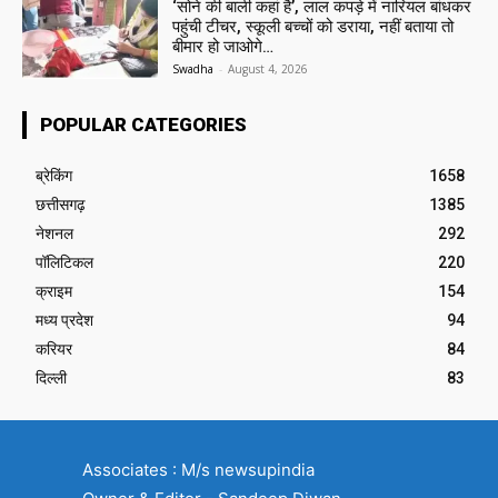
‘सोने की बाली कहां है’, लाल कपड़े में नारियल बांधकर
पहुंची टीचर, स्कूली बच्चों को डराया, नहीं बताया तो
बीमार हो जाओगे…
Swadha
-
August 4, 2026
POPULAR CATEGORIES
ब्रेकिंग
1658
छत्तीसगढ़
1385
नेशनल
292
पॉलिटिकल
220
क्राइम
154
मध्य प्रदेश
94
करियर
84
दिल्ली
83
Associates : M/s newsupindia