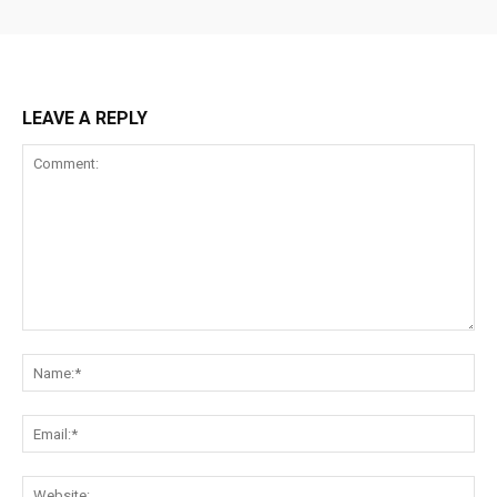
LEAVE A REPLY
Comment:
Na
Ema
Web