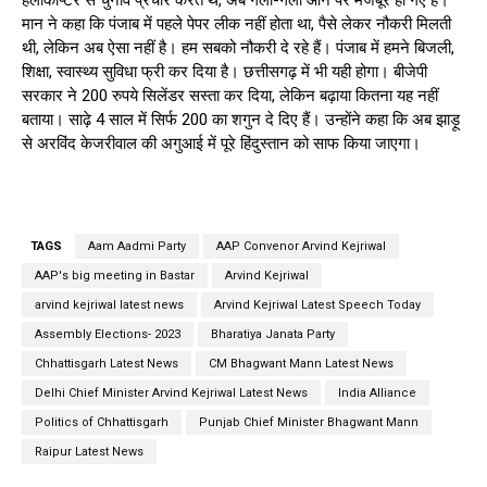
हेलीकॉप्टर से चुनाव प्रचार करते थे, अब गली-गली आने पर मजबूर हो गए हैं।
मान ने कहा कि पंजाब में पहले पेपर लीक नहीं होता था, पैसे लेकर नौकरी मिलती
थी, लेकिन अब ऐसा नहीं है। हम सबको नौकरी दे रहे हैं। पंजाब में हमने बिजली,
शिक्षा, स्वास्थ्य सुविधा फ्री कर दिया है। छत्तीसगढ़ में भी यही होगा। बीजेपी
सरकार ने 200 रुपये सिलेंडर सस्ता कर दिया, लेकिन बढ़ाया कितना यह नहीं
बताया। साढ़े 4 साल में सिर्फ 200 का शगुन दे दिए हैं। उन्होंने कहा कि अब झाड़ू
से अरविंद केजरीवाल की अगुआई में पूरे हिंदुस्तान को साफ किया जाएगा।
TAGS
Aam Aadmi Party
AAP Convenor Arvind Kejriwal
AAP's big meeting in Bastar
Arvind Kejriwal
arvind kejriwal latest news
Arvind Kejriwal Latest Speech Today
Assembly Elections- 2023
Bharatiya Janata Party
Chhattisgarh Latest News
CM Bhagwant Mann Latest News
Delhi Chief Minister Arvind Kejriwal Latest News
India Alliance
Politics of Chhattisgarh
Punjab Chief Minister Bhagwant Mann
Raipur Latest News