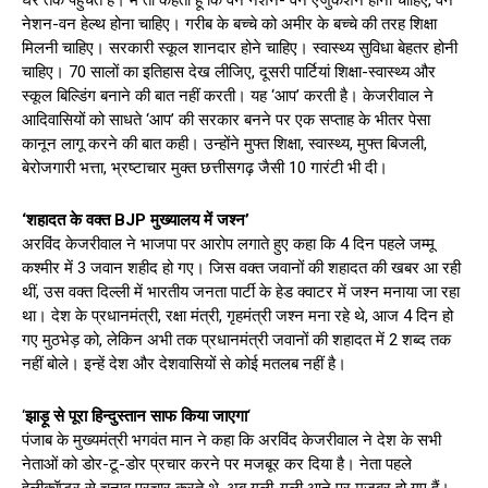
घर तक पहुंचते हैं। मैं तो कहता हूं कि वन नेशन- वन एजुकेशन होना चाहिए, वन
नेशन-वन हेल्थ होना चाहिए। गरीब के बच्चे को अमीर के बच्चे की तरह शिक्षा
मिलनी चाहिए। सरकारी स्कूल शानदार होने चाहिए। स्वास्थ्य सुविधा बेहतर होनी
चाहिए। 70 सालों का इतिहास देख लीजिए, दूसरी पार्टियां शिक्षा-स्वास्थ्य और
स्कूल बिल्डिंग बनाने की बात नहीं करती। यह ‘आप’ करती है। केजरीवाल ने
आदिवासियों को साधते ‘आप’ की सरकार बनने पर एक सप्ताह के भीतर पेसा
कानून लागू करने की बात कही। उन्होंने मुफ्त शिक्षा, स्वास्थ्य, मुफ्त बिजली,
बेरोजगारी भत्ता, भ्रष्टाचार मुक्त छत्तीसगढ़ जैसी 10 गारंटी भी दी।
‘शहादत के वक्त BJP मुख्यालय में जश्न’
अरविंद केजरीवाल ने भाजपा पर आरोप लगाते हुए कहा कि 4 दिन पहले जम्मू
कश्मीर में 3 जवान शहीद हो गए। जिस वक्त जवानों की शहादत की खबर आ रही
थीं, उस वक्त दिल्ली में भारतीय जनता पार्टी के हेड क्वाटर में जश्न मनाया जा रहा
था। देश के प्रधानमंत्री, रक्षा मंत्री, गृहमंत्री जश्न मना रहे थे, आज 4 दिन हो
गए मुठभेड़ को, लेकिन अभी तक प्रधानमंत्री जवानों की शहादत में 2 शब्द तक
नहीं बोले। इन्हें देश और देशवासियों से कोई मतलब नहीं है।
‘
झाड़ू से पूरा हिन्दुस्तान साफ किया जाएगा
‘
पंजाब के मुख्यमंत्री भगवंत मान ने कहा कि अरविंद केजरीवाल ने देश के सभी
नेताओं को डोर-टू-डोर प्रचार करने पर मजबूर कर दिया है। नेता पहले