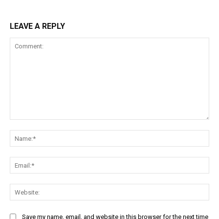
LEAVE A REPLY
Comment:
Na
Ema
Web
Save my name, email, and website in this browser for the next time