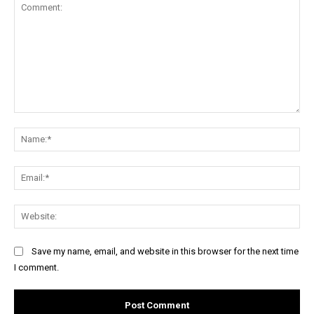
Comment:
Na
Ema
Web
Save my name, email, and website in this browser for the next time
I comment.