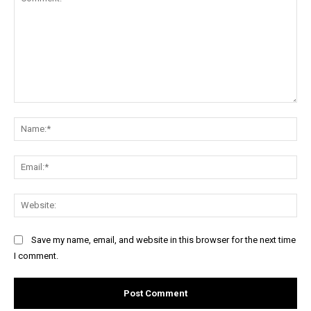
Comment:
Na
Ema
Web
Save my name, email, and website in this browser for the next time
I comment.