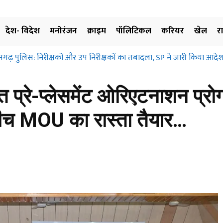
देश- विदेश
मनोरंजन
क्राइम
पॉलिटिकल
करियर
खेल
र
ढ़ पुलिस: निरीक्षकों और उप निरीक्षकों का तबादला, SP ने जारी किया आदेश, 
ग्रहण और मुआवजा दिए बिना जमीन के उपयोग पर नहीं लगाई जा सकती रोक… छत
िए…
प्रे-प्लेसमेंट ओरिएटनाशन प्रो
बीच MOU का रास्ता तैयार…