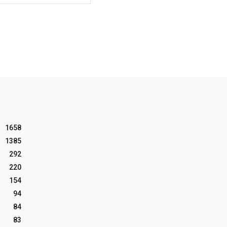
1658
1385
292
220
154
94
84
83