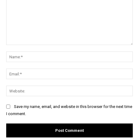
Comment:
Na
Ema
Web
Save my name, email, and website in this browser for the next time
I comment.