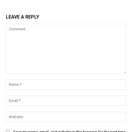
LEAVE A REPLY
Comment:
Na
Ema
Web
Save my name, email, and website in this browser for the next time