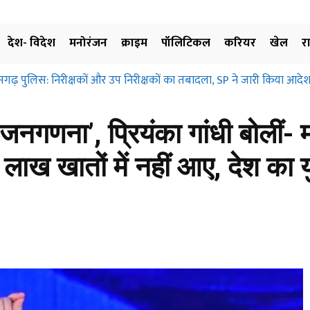
देश- विदेश
मनोरंजन
क्राइम
पॉलिटिकल
करियर
खेल
र
़ पुलिस: निरीक्षकों और उप निरीक्षकों का तबादला, SP ने जारी किया आदेश, ज
्रहण और मुआवजा दिए बिना जमीन के उपयोग पर नहीं लगाई जा सकती रोक… छत्
ए…
 जनगणना’, प्रियंका गांधी बोलीं- 
ाख खातों में नहीं आए, देश का य