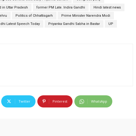
 in Uttar Pradesh
former PM Late. Indira Gandhi
Hindi latest news
Nehru
Politics of Chhattisgarh
Prime Minister Narendra Modi
dhi Latest Speech Today
Priyanka Gandhi Sabha in Bastar
UP
Twitter
Pinterest
WhatsApp