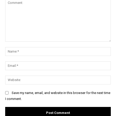
Comment:
Na
Ema
Web
Save my name, email, and website in this browser for the next time
I comment.