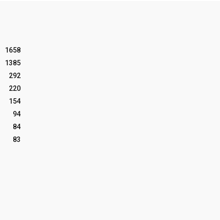
1658
1385
292
220
154
94
84
83