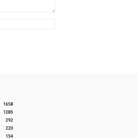
Website:
1658
1385
292
220
154