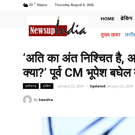
C
33
Raipur
Thursday, August 6, 2026
HOME
ब्रेकिंग
मुख्य खबर
छत्ती
अध
जा
‘अति का अंत निश्चित है, अ
क्या?’ पूर्व CM भूपेश बघे
January 22, 2024
Updated:
January 22, 2024
छत्तीसगढ़
ब्रेकिंग
By
Swadha