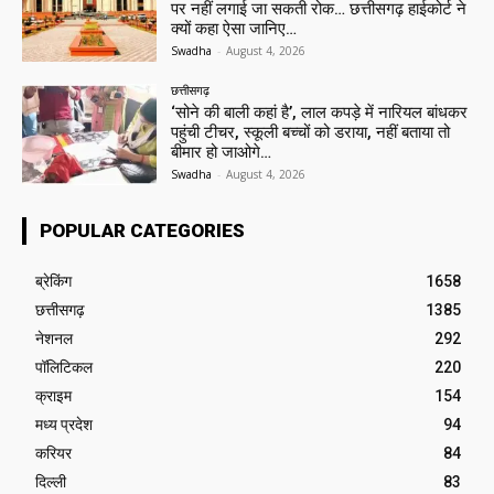
पर नहीं लगाई जा सकती रोक… छत्तीसगढ़ हाईकोर्ट ने
क्यों कहा ऐसा जानिए…
Swadha
-
August 4, 2026
छत्तीसगढ़
‘सोने की बाली कहां है’, लाल कपड़े में नारियल बांधकर
पहुंची टीचर, स्कूली बच्चों को डराया, नहीं बताया तो
बीमार हो जाओगे…
Swadha
-
August 4, 2026
POPULAR CATEGORIES
ब्रेकिंग
1658
छत्तीसगढ़
1385
नेशनल
292
पॉलिटिकल
220
क्राइम
154
मध्य प्रदेश
94
करियर
84
दिल्ली
83