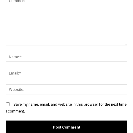
Comment:
Na
Ema
Web
Save my name, email, and website in this browser for the next time
I comment.