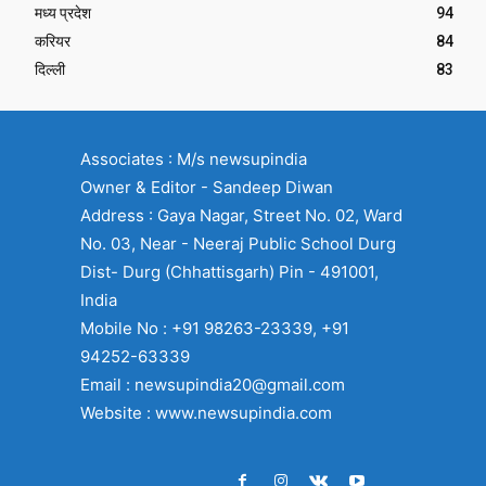
मध्य प्रदेश
94
करियर
84
दिल्ली
83
Associates : M/s newsupindia
Owner & Editor - Sandeep Diwan
Address : Gaya Nagar, Street No. 02, Ward
No. 03, Near - Neeraj Public School Durg
Dist- Durg (Chhattisgarh) Pin - 491001,
India
Mobile No : +91 98263-23339, +91
94252-63339
Email : newsupindia20@gmail.com
Website : www.newsupindia.com