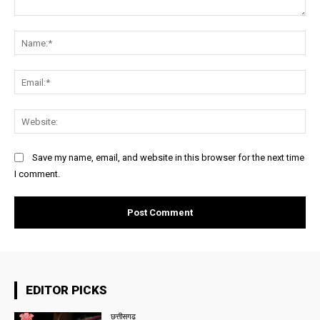
Comment:
Na
Ema
Web
Save my name, email, and website in this browser for the next time
I comment.
EDITOR PICKS
छत्तीसगढ़