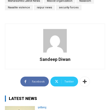
Maharashtra Latest News
Maoist organization
Naxalism
Naxalite violence
raipur news
security forces
Sandeep Diwan
Facebook
Twitter
LATEST NEWS
छत्तीसगढ़