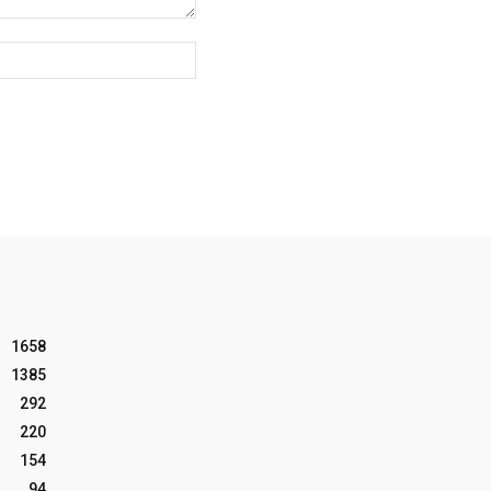
Website:
1658
1385
292
220
154
94