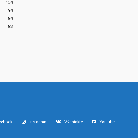
154
94
84
83
cebook
Instagram
VKontakte
Youtube