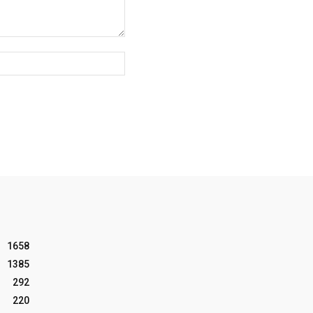
Website:
1658
1385
292
220