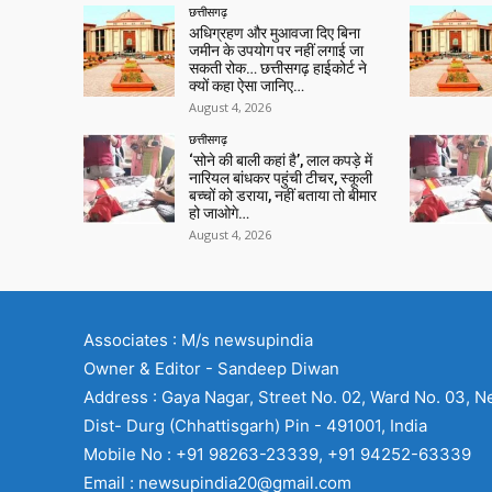
छत्तीसगढ़
अधिग्रहण और मुआवजा दिए बिना
जमीन के उपयोग पर नहीं लगाई जा
सकती रोक… छत्तीसगढ़ हाईकोर्ट ने
क्यों कहा ऐसा जानिए…
August 4, 2026
छत्तीसगढ़
‘सोने की बाली कहां है’, लाल कपड़े में
नारियल बांधकर पहुंची टीचर, स्कूली
बच्चों को डराया, नहीं बताया तो बीमार
हो जाओगे…
August 4, 2026
Associates : M/s newsupindia
Owner & Editor - Sandeep Diwan
Address : Gaya Nagar, Street No. 02, Ward No. 03, N
Dist- Durg (Chhattisgarh) Pin - 491001, India
Mobile No : +91 98263-23339, +91 94252-63339
Email : newsupindia20@gmail.com