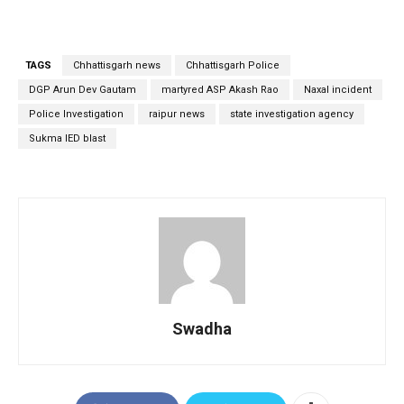
TAGS
Chhattisgarh news
Chhattisgarh Police
DGP Arun Dev Gautam
martyred ASP Akash Rao
Naxal incident
Police Investigation
raipur news
state investigation agency
Sukma IED blast
Swadha