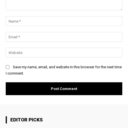
Comment:
Na
Ema
Web
Save my name, email, and website in this browser for the next time
I comment.
EDITOR PICKS