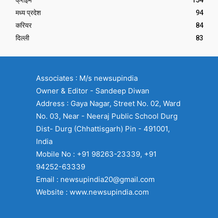
क्राइम
154
मध्य प्रदेश
94
करियर
84
दिल्ली
83
Associates : M/s newsupindia
Owner & Editor - Sandeep Diwan
Address : Gaya Nagar, Street No. 02, Ward
No. 03, Near - Neeraj Public School Durg
Dist- Durg (Chhattisgarh) Pin - 491001,
India
Mobile No : +91 98263-23339, +91
94252-63339
Email : newsupindia20@gmail.com
Website : www.newsupindia.com