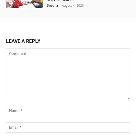
Swadha
-
August 4, 2026
LEAVE A REPLY
Comment:
Na
Ema