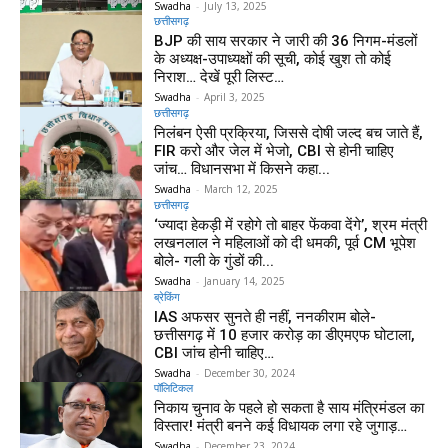
Swadha
-
July 13, 2025
छत्तीसगढ़
BJP की साय सरकार ने जारी की 36 निगम-मंडलों
के अध्यक्ष-उपाध्यक्षों की सूची, कोई खुश तो कोई
निराश… देखें पूरी लिस्ट…
Swadha
-
April 3, 2025
छत्तीसगढ़
निलंबन ऐसी प्रक्रिया, जिससे दोषी जल्द बच जाते हैं,
FIR करो और जेल में भेजो, CBI से होनी चाहिए
जांच… विधानसभा में किसने कहा...
Swadha
-
March 12, 2025
छत्तीसगढ़
‘ज्यादा हेकड़ी में रहोगे तो बाहर फेंकवा देंगे’, श्रम मंत्री
लखनलाल ने महिलाओं को दी धमकी, पूर्व CM भूपेश
बोले- गली के गुंडों की...
Swadha
-
January 14, 2025
ब्रेकिंग
IAS अफसर सुनते ही नहीं, ननकीराम बोले-
छत्तीसगढ़ में 10 हजार करोड़ का डीएमएफ घोटाला,
CBI जांच होनी चाहिए…
Swadha
-
December 30, 2024
पॉलिटिकल
निकाय चुनाव के पहले हो सकता है साय मंत्रिमंडल का
विस्तार! मंत्री बनने कई विधायक लगा रहे जुगाड़…
Swadha
-
December 23, 2024