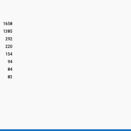
1658
1385
292
220
154
94
84
83