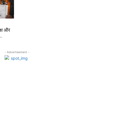
यक्ष और
ए…
- Advertisement -