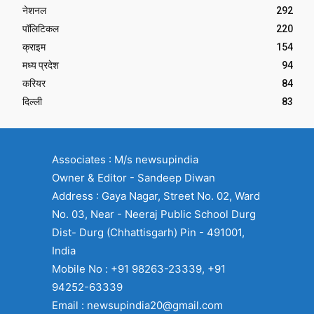
नेशनल
292
पॉलिटिकल
220
क्राइम
154
मध्य प्रदेश
94
करियर
84
दिल्ली
83
Associates : M/s newsupindia
Owner & Editor - Sandeep Diwan
Address : Gaya Nagar, Street No. 02, Ward
No. 03, Near - Neeraj Public School Durg
Dist- Durg (Chhattisgarh) Pin - 491001,
India
Mobile No : +91 98263-23339, +91
94252-63339
Email : newsupindia20@gmail.com