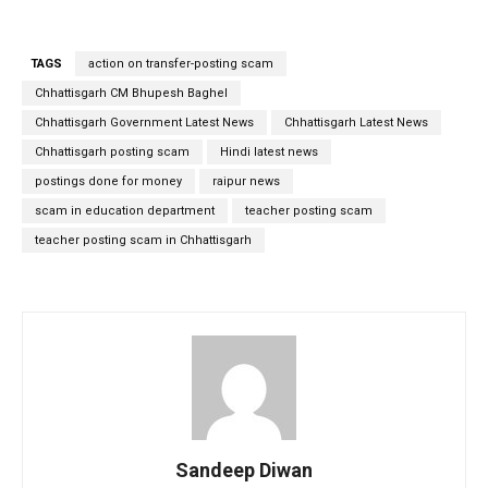
TAGS
action on transfer-posting scam
Chhattisgarh CM Bhupesh Baghel
Chhattisgarh Government Latest News
Chhattisgarh Latest News
Chhattisgarh posting scam
Hindi latest news
postings done for money
raipur news
scam in education department
teacher posting scam
teacher posting scam in Chhattisgarh
Sandeep Diwan