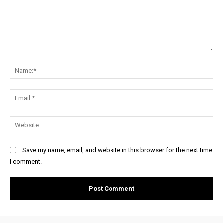
Comment:
Na
Ema
Web
Save my name, email, and website in this browser for the next time
I comment.