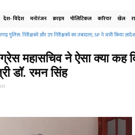
देश- विदेश
मनोरंजन
क्राइम
पॉलिटिकल
करियर
खेल
र
ढ़ पुलिस: निरीक्षकों और उप निरीक्षकों का तबादला, SP ने जारी किया आदेश, 
ग्रहण और मुआवजा दिए बिना जमीन के उपयोग पर नहीं लगाई जा सकती रोक… छत
िए…
कांग्रेस महासचिव ने ऐसा क्‍या कह
ंत्री डॉ. रमन सिंह
023