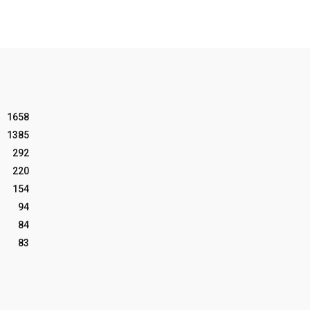
1658
1385
292
220
154
94
84
83