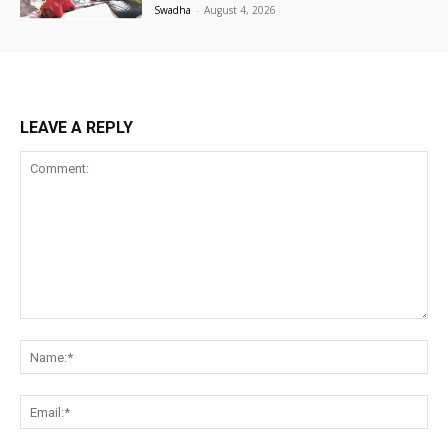
Swadha
-
August 4, 2026
LEAVE A REPLY
Comment:
Na
Ema