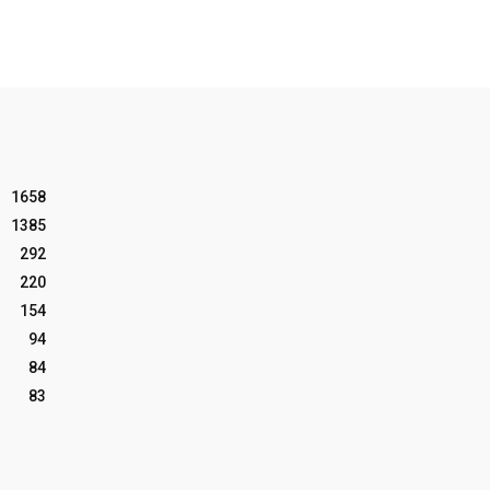
1658
1385
292
220
154
94
84
83