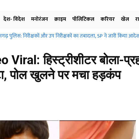
देश- विदेश
मनोरंजन
क्राइम
पॉलिटिकल
करियर
खेल
र
़ पुलिस: निरीक्षकों और उप निरीक्षकों का तबादला, SP ने जारी किया आदेश, ज
्रहण और मुआवजा दिए बिना जमीन के उपयोग पर नहीं लगाई जा सकती रोक… छत्
ए…
eo Viral: हिस्ट्रीशीटर बोला-प्र
ीटा, पोल खुलने पर मचा हड़कंप