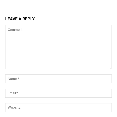
LEAVE A REPLY
Comment:
Na
Ema
Web