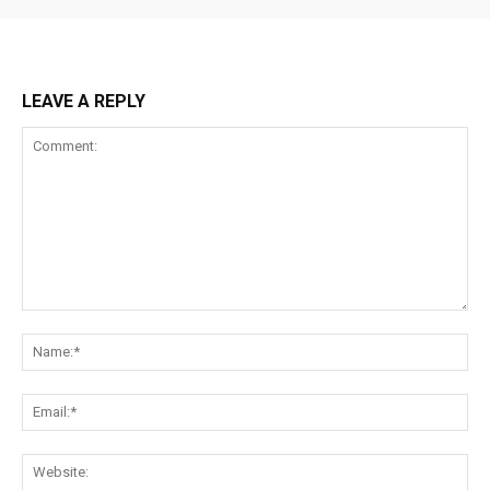
LEAVE A REPLY
Comment:
Na
Ema
Web