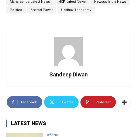
Maharashtra Latest News
NCP Latest News
Newsup India News
Politics
Sharad Pawar
Uddhav Thackeray
Sandeep Diwan
Facebook
Twitter
Pinterest
LATEST NEWS
छत्तीसगढ़