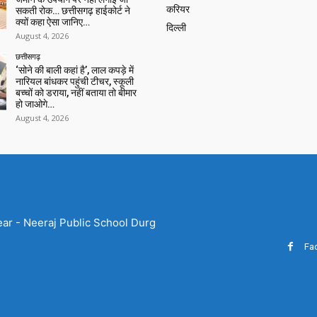
करियर
सकती रोक… छत्तीसगढ़ हाईकोर्ट ने
क्यों कहा ऐसा जानिए…
दिल्ली
August 4, 2026
छत्तीसगढ़
‘सोने की बाली कहां है’, लाल कपड़े में
नारियल बांधकर पहुंची टीचर, स्कूली
बच्चों को डराया, नहीं बताया तो बीमार
हो जाओगे…
August 4, 2026
ear - Neeraj Public School Durg
Fa