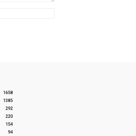
Website:
1658
1385
292
220
154
94