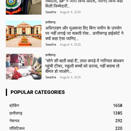
तबादला, SP ने जारी किया आदेश, जानिए किसे कहां
मिली जिम्मेदारी…
Swadha
-
August 4, 2026
छत्तीसगढ़
अधिग्रहण और मुआवजा दिए बिना जमीन के उपयोग
पर नहीं लगाई जा सकती रोक… छत्तीसगढ़ हाईकोर्ट ने
क्यों कहा ऐसा जानिए…
Swadha
-
August 4, 2026
छत्तीसगढ़
‘सोने की बाली कहां है’, लाल कपड़े में नारियल बांधकर
पहुंची टीचर, स्कूली बच्चों को डराया, नहीं बताया तो
बीमार हो जाओगे…
Swadha
-
August 4, 2026
POPULAR CATEGORIES
ब्रेकिंग
1658
छत्तीसगढ़
1385
नेशनल
292
पॉलिटिकल
220