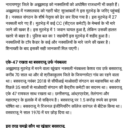
नारायणपुर जिले के अबूझमाड़ को नक्सलियों को अघोषित राजधानी भी कहते हैं।
अबूझमाड़ में नक्सलवाद को गहरी चोट सुरक्षाबलों ने इस मुठभेड़ के जरिए पहुंचाई
है। नक्सल संगठन के शीर्ष नेतृत्व को ढेर कर दिया गया है। इस मुठभेड़ में 27
नक्सली मारे गए हैं। मुठभेड़ में कई CC (सेंट्रल कमेटी) के मेम्बर्स के भी मारे
जाने की खबर है। इस मुठभेड़ में 1 जवान घायल हुआ है, लेकिन उसकी हालत
खतरे से बाहर है। पुलिस बल का 1 सहयोगी इस मुठभेड़ में शहीद हुआ है।
नक्सलियों के टॉप कैडर के कई और नक्सलियों के मारे जाने की खबर है।
शिनाख्ती के बाद इसकी सही जानकारी मिल पाएगी।
एके-47 रखता था बसवराजू उर्फ नंवबल्ला
अबूझमाड़ मुठभेड़ में मरने वाला खूंखार नक्सली नंवबल्ला केशव राव उर्फ बसवराजू
करीब 70 साल था और वो श्रीकाकुलम जिले के जियन्नापेटा गांव का रहने वाला
था। बसवराजू नवंबर 2018 से सीपीआई माओवादी संगठन का महासचिव था और
पिछले 35 सालों से माओवादी संगठन की केंद्रीय कमेटी का सदस्य था। बसवराजू
एके 47 रायफल साथ रखता था। छत्तीसगढ़, आंध्रप्रदेश, तेलंगाना और
महाराष्ट्र के इलाके में वो सक्रिय है। बसवराजू पर 1.5 करोड़ रुपये का इनाम
घोषित था। बसवराजू ने रिजनल इंजीनियरिंग कॉलेज वारंगल से बीटेक किया था।
वसवराजू ने साल 1970 में घर छोड़ दिया था।
इस तरह समझे कौन था खूंखार बसवराजू