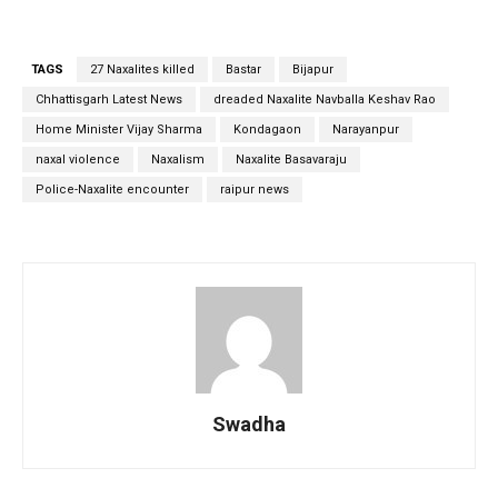
TAGS
27 Naxalites killed
Bastar
Bijapur
Chhattisgarh Latest News
dreaded Naxalite Navballa Keshav Rao
Home Minister Vijay Sharma
Kondagaon
Narayanpur
naxal violence
Naxalism
Naxalite Basavaraju
Police-Naxalite encounter
raipur news
Swadha