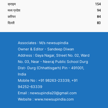
क्राइम
154
मध्य प्रदेश
94
करियर
84
दिल्ली
83
Associates : M/s newsupindia
Owner & Editor - Sandeep Diwan
Address : Gaya Nagar, Street No. 02, Ward
No. 03, Near - Neeraj Public School Durg
Dist- Durg (Chhattisgarh) Pin - 491001,
India
Mobile No : +91 98263-23339, +91
94252-63339
Email : newsupindia20@gmail.com
Website : www.newsupindia.com