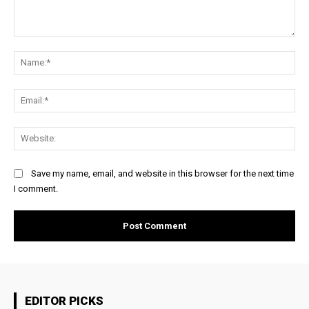
Comment:
Na
Ema
Web
Save my name, email, and website in this browser for the next time
I comment.
EDITOR PICKS